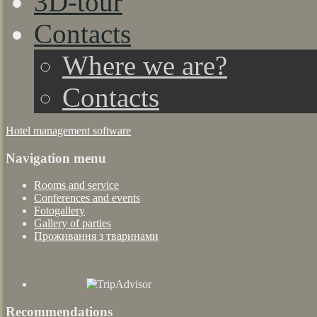
3D-tour
Contacts
Where we are?
Contacts
Hotel management software
Navigation menu
Rooms and service
Conferences and events
Fotogallery
Gallery of parties
Проживання з тваринами
Recommendations