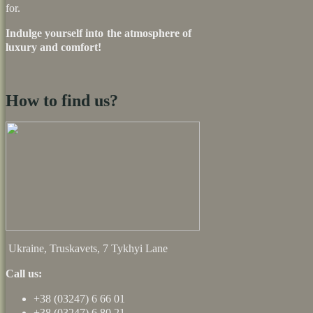
for.
Indulge yourself into the atmosphere of
luxury and comfort!
How to find us?
Ukraine, Truskavets, 7 Tykhyi Lane
Call us:
+38 (03247) 6 66 01
+38 (03247) 6 80 21