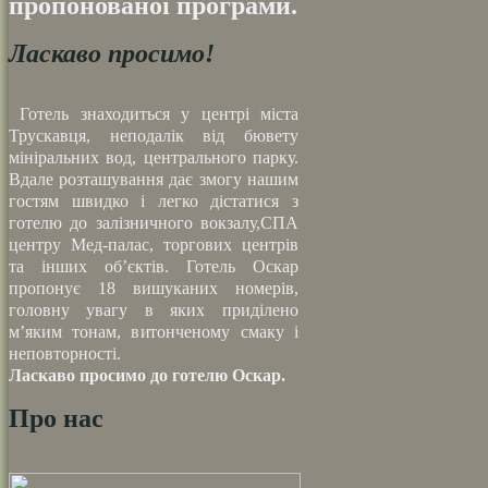
пропонованої програми.
Ласкаво просимо!
Готель знаходиться у центрі міста
Трускавця, неподалік від бювету
мініральних вод, центрального парку.
Вдале розташування дає змогу нашим
гостям швидко і легко дістатися з
готелю до залізничного вокзалу,СПА
центру Мед-палас, торгових центрів
та інших об’єктів. Готель Оскар
пропонує 18 вишуканих номерів,
головну увагу в яких приділено
м’яким тонам, витонченому смаку і
неповторності.
Ласкаво просимо до готелю Оскар.
Про нас