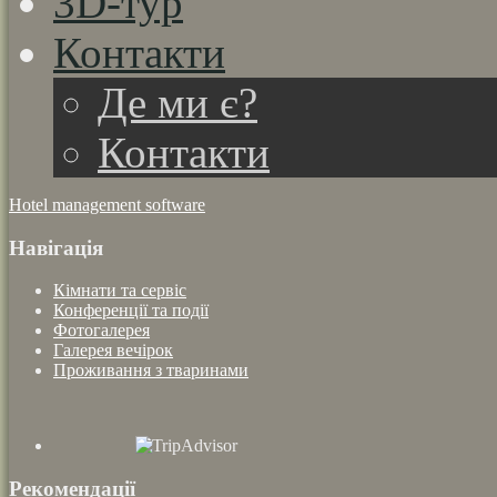
3D-тур
Контакти
Де ми є?
Контакти
Hotel management software
Навігація
Кімнати та сервіс
Конференції та події
Фотогалерея
Галерея вечірок
Проживання з тваринами
Рекомендації