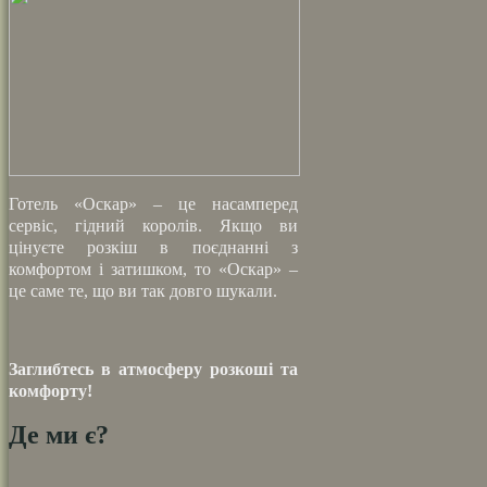
Готель «Оскар» – це насамперед
сервіс, гідний королів. Якщо ви
цінуєте
розкіш в поєднанні з
комфортом і затишком, то «Оскар» –
це саме те, що ви
так довго шукали.
Заглибтесь в атмосферу розкоші та
комфорту!
Де ми є?